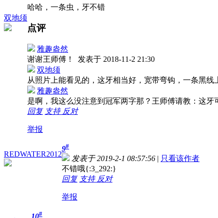
哈哈，一条虫，牙不错
双地须
点评
雅趣盎然
谢谢王师傅！
发表于 2018-11-2 21:30
双地须
从照片上能看见的，这牙相当好，宽带弯钩，一条黑线
雅趣盎然
是啊，我这么没注意到冠军两字那？王师傅请教：这牙
回复
支持
反对
举报
#
9
REDWATER2012
发表于 2019-2-1 08:57:56
|
只看该作者
不错哦
{:3_292:}
回复
支持
反对
举报
#
10