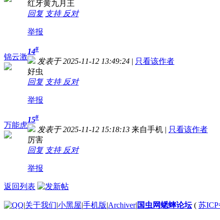
红牙黄九月王
回复
支持
反对
举报
#
14
锦云激
发表于 2025-11-12 13:49:24
|
只看该作者
好虫
回复
支持
反对
举报
#
15
万能虎
发表于 2025-11-12 15:18:13
来自手机
|
只看该作者
厉害
回复
支持
反对
举报
返回列表
|
关于我们
|
小黑屋
|
手机版
|
Archiver
|
国虫网蟋蟀论坛
(
苏ICP