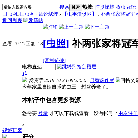
搜索
热搜:
捕捉蟋蟀
收虫
绍兴
搜索
国虫网
»
国虫网
›
话说蟋蟀
›
【虫事漫谈区】
›
补两张家将冠军
返回列表
[虫照]
补两张家将冠
查看:
5215
|
回复:
18
[复制链接]
电梯直达
#
1
发表于 2018-10-23 08:23:50
|
只看该作者
今年家里自娱自乐的虫王，封盆养老了。
本帖子中包含更多资源
您需要
登录
才可以下载或查看，没有帐号？
虫友注册
x
锡城玩客
评分