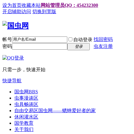
设为首页
收藏本站
网站管理员QQ：454232300
开启辅助访问
切换到宽版
帐号
找回密码
自动登录
密码
虫友注册
登录
只需一步，快速开始
快捷导航
国虫网
BBS
虫事漫谈区
虫具畅谈区
自由交易区
国虫网——蟋蟀爱好者的家
休闲灌水区
国学教育
关于我们