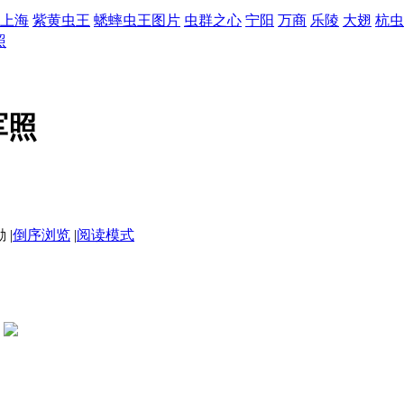
上海
紫黄虫王
蟋蟀虫王图片
虫群之心
宁阳
万商
乐陵
大翅
杭虫
照
军照
|
倒序浏览
|
阅读模式