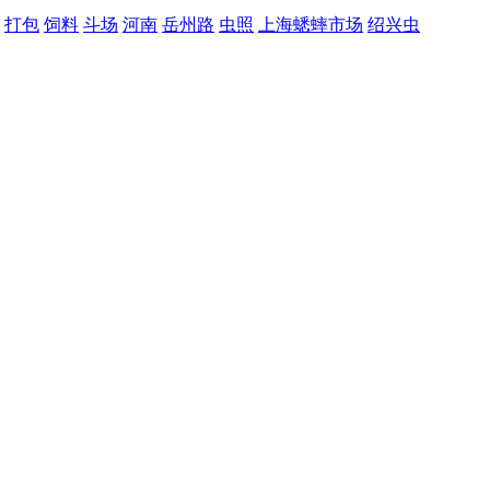
打包
饲料
斗场
河南
岳州路
虫照
上海蟋蟀市场
绍兴虫