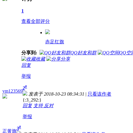
1
查看全部评分
赤足红旗
分享到:
QQ好友和群
QQ空
收藏
分享
回复
举报
#
2
ym123569
发表于 2018-10-23 08:34:31
|
只看该作者
{:3_292:}
回复
支持
反对
举报
#
3
正黄旗