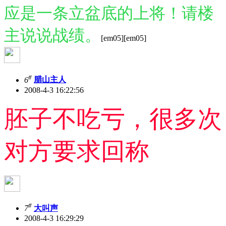
应是一条立盆底的上将！请楼
主说说战绩。
[em05][em05]
#
6
腊山主人
2008-4-3 16:22:56
胚子不吃亏，很多次
对方要求回称
#
7
大叫声
2008-4-3 16:29:29