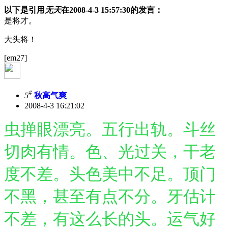
以下是引用
无天
在2008-4-3 15:57:30的发言：
是将才。
大头将！
[em27]
#
5
秋高气爽
2008-4-3 16:21:02
虫掸眼漂亮。五行出轨。斗丝
切肉有情。色、光过关，干老
度不差。头色美中不足。顶门
不黑，甚至有点不分。牙估计
不差，有这么长的头。运气好