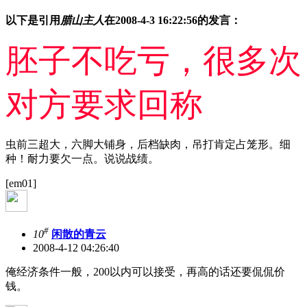
以下是引用
腊山主人
在2008-4-3 16:22:56的发言：
胚子不吃亏，很多次
对方要求回称
虫前三超大，六脚大铺身，后档缺肉，吊打肯定占笼形。细
种！耐力要欠一点。说说战绩。
[em01]
#
10
闲散的青云
2008-4-12 04:26:40
俺经济条件一般，200以内可以接受，再高的话还要侃侃价
钱。