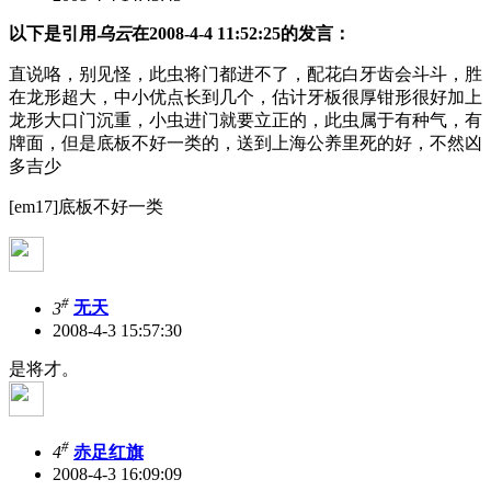
以下是引用
乌云
在2008-4-4 11:52:25的发言：
直说咯，别见怪，此虫将门都进不了，配花白牙齿会斗斗，胜
在龙形超大，中小优点长到几个，估计牙板很厚钳形很好加上
龙形大口门沉重，小虫进门就要立正的，此虫属于有种气，有
牌面，但是底板不好一类的，送到上海公养里死的好，不然凶
多吉少
[em17]底板不好一类
#
3
无天
2008-4-3 15:57:30
是将才。
#
4
赤足红旗
2008-4-3 16:09:09