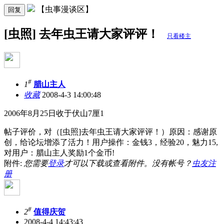
【虫事漫谈区】
回复
[虫照] 去年虫王请大家评评！
只看楼主
#
1
腊山主人
收藏
2008-4-3 14:00:48
2006年8月25日收于伏山7厘1
帖子评价，对（[虫照]去年虫王请大家评评！）原因：感谢原
创，给论坛增添了活力！用户操作：金钱3，经验20，魅力15,
对用户：腊山主人奖励1个金币!
附件:
您需要
登录
才可以下载或查看附件。没有帐号？
虫友注
册
#
2
值得庆贺
2008-4-4 14:43:43