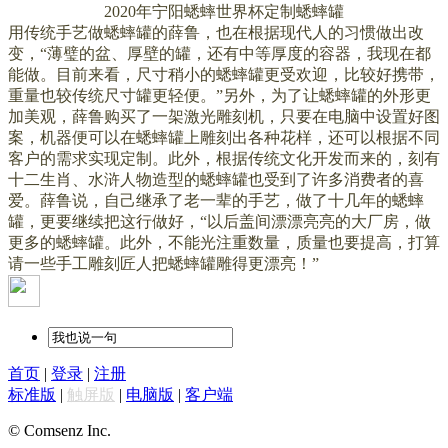
2020年宁阳蟋蟀世界杯定制蟋蟀罐
用传统手艺做蟋蟀罐的薛鲁，也在根据现代人的习惯做出改
变，“薄璧的盆、厚壁的罐，还有中等厚度的容器，我现在都
能做。目前来看，尺寸稍小的蟋蟀罐更受欢迎，比较好携带，
重量也较传统尺寸罐更轻便。”另外，为了让蟋蟀罐的外形更
加美观，薛鲁购买了一架激光雕刻机，只要在电脑中设置好图
案，机器便可以在蟋蟀罐上雕刻出各种花样，还可以根据不同
客户的需求实现定制。此外，根据传统文化开发而来的，刻有
十二生肖、水浒人物造型的蟋蟀罐也受到了许多消费者的喜
爱。
薛鲁说，自己继承了老一辈的手艺，做了十几年的蟋蟀
罐，更要继续把这行做好，“以后盖间漂漂亮亮的大厂房，做
更多的蟋蟀罐。此外，不能光注重数量，质量也要提高，打算
请一些手工雕刻匠人把蟋蟀罐雕得更漂亮！”
首页
|
登录
|
注册
标准版
|
触屏版
|
电脑版
|
客户端
© Comsenz Inc.