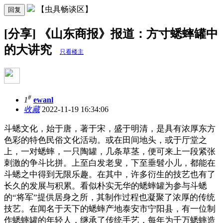
【虫具畅谈区】
回复
[分享] 《山东商报》报道：方寸蟋蟀罐中
的大讲究
只看楼主
#
1
ewanl
收藏
2022-11-19 16:34:06
斗蟋文化，始于唐，著于宋，盛于明清，是具有浓厚东方
色彩的特色民俗文化活动。或在田间地头，或于厅堂之
上，一对蟋蟀，一只陶罐，几条草茎，便可来上一段紧张
刺激的争斗比拼。上至白发老叟，下至垂髫小儿，都能在
斗蟋之中得到无限乐趣。在其中，许多衍生的技艺也有了
长久的发展与积累。看似朴实无华的蟋蟀罐为参与斗蟋
的“将军”提供居身之所，其制作过程也凝聚了浓厚的传统
技艺。在闻名于天下的蟋蟀产地泰安市宁阳县，有一位制
作蟋蟀罐的年轻人，继承了传统手艺，每年为千万蟋蟀造