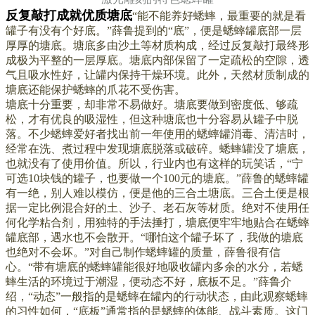
反复敲打成就优质塘底
“能不能养好蟋蟀，最重要的就是看
罐子有没有个好底。”薛鲁提到的“底”，便是蟋蟀罐底部一层
厚厚的塘底。塘底多由沙土等材质构成，经过反复敲打最终形
成极为平整的一层厚底。塘底内部保留了一定疏松的空隙，透
气且吸水性好，让罐内保持干燥环境。此外，天然材质制成的
塘底还能保护蟋蟀的爪花不受伤害。
塘底十分重要，却非常不易做好。塘底要做到密度低、够疏
松，才有优良的吸湿性，但这种塘底也十分容易从罐子中脱
落。不少蟋蟀爱好者找出前一年使用的蟋蟀罐消毒、清洁时，
经常在洗、煮过程中发现塘底脱落或破碎。蟋蟀罐没了塘底，
也就没有了使用价值。所以，行业内也有这样的玩笑话，“宁
可选10块钱的罐子，也要做一个100元的塘底。”
薛鲁的蟋蟀罐
有一绝，别人难以模仿，便是他的三合土塘底。三合土便是根
据一定比例混合好的土、沙子、老石灰等材质。绝对不使用任
何化学粘合剂，用独特的手法捶打，塘底便牢牢地贴合在蟋蟀
罐底部，遇水也不会散开。“哪怕这个罐子坏了，我做的塘底
也绝对不会坏。”对自己制作蟋蟀罐的质量，薛鲁很有信
心。
“带有塘底的蟋蟀罐能很好地吸收罐内多余的水分，若蟋
蟀生活的环境过于潮湿，便动态不好，底板不足。”薛鲁介
绍，“动态”一般指的是蟋蟀在罐内的行动状态，由此观察蟋蟀
的习性如何，“底板”通常指的是蟋蟀的体能、战斗素质。这门