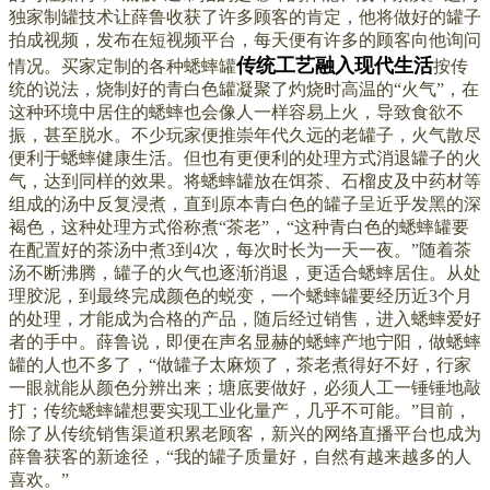
独家制罐技术让薛鲁收获了许多顾客的肯定，他将做好的罐子
拍成视频，发布在短视频平台，每天便有许多的顾客向他询问
传统工艺融入现代生活
情况。
买家定制的各种蟋蟀罐
按传
统的说法，烧制好的青白色罐凝聚了灼烧时高温的“火气”，在
这种环境中居住的蟋蟀也会像人一样容易上火，导致食欲不
振，甚至脱水。不少玩家便推崇年代久远的老罐子，火气散尽
便利于蟋蟀健康生活。但也有更便利的处理方式消退罐子的火
气，达到同样的效果。将蟋蟀罐放在饵茶、石榴皮及中药材等
组成的汤中反复浸煮，直到原本青白色的罐子呈近乎发黑的深
褐色，这种处理方式俗称煮“茶老”，“这种青白色的蟋蟀罐要
在配置好的茶汤中煮3到4次，每次时长为一天一夜。”随着茶
汤不断沸腾，罐子的火气也逐渐消退，更适合蟋蟀居住。
从处
理胶泥，到最终完成颜色的蜕变，一个蟋蟀罐要经历近3个月
的处理，才能成为合格的产品，随后经过销售，进入蟋蟀爱好
者的手中。薛鲁说，即便在声名显赫的蟋蟀产地宁阳，做蟋蟀
罐的人也不多了，“做罐子太麻烦了，茶老煮得好不好，行家
一眼就能从颜色分辨出来；塘底要做好，必须人工一锤锤地敲
打；传统蟋蟀罐想要实现工业化量产，几乎不可能。”目前，
除了从传统销售渠道积累老顾客，新兴的网络直播平台也成为
薛鲁获客的新途径，“我的罐子质量好，自然有越来越多的人
喜欢。”