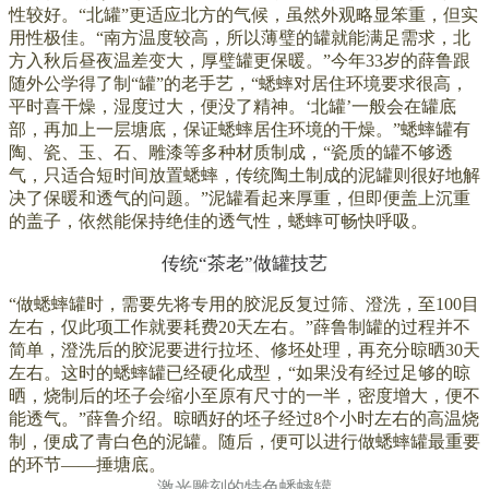
性较好。“北罐”更适应北方的气候，虽然外观略显笨重，但实
用性极佳。
“南方温度较高，所以薄璧的罐就能满足需求，北
方入秋后昼夜温差变大，厚璧罐更保暖。”今年33岁的薛鲁跟
随外公学得了制“罐”的老手艺，“蟋蟀对居住环境要求很高，
平时喜干燥，湿度过大，便没了精神。‘北罐’一般会在罐底
部，再加上一层塘底，保证蟋蟀居住环境的干燥。”
蟋蟀罐有
陶、瓷、玉、石、雕漆等多种材质制成，“瓷质的罐不够透
气，只适合短时间放置蟋蟀，传统陶土制成的泥罐则很好地解
决了保暖和透气的问题。”泥罐看起来厚重，但即便盖上沉重
的盖子，依然能保持绝佳的透气性，蟋蟀可畅快呼吸。
传统“茶老”做罐技艺
“做蟋蟀罐时，需要先将专用的胶泥反复过筛、澄洗，至100目
左右，仅此项工作就要耗费20天左右。”薛鲁制罐的过程并不
简单，澄洗后的胶泥要进行拉坯、修坯处理，再充分晾晒30天
左右。这时的蟋蟀罐已经硬化成型，“如果没有经过足够的晾
晒，烧制后的坯子会缩小至原有尺寸的一半，密度增大，便不
能透气。”薛鲁介绍。晾晒好的坯子经过8个小时左右的高温烧
制，便成了青白色的泥罐。随后，便可以进行做蟋蟀罐最重要
的环节——捶塘底。
激光雕刻的特色蟋蟀罐