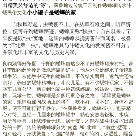
出精美又舒适的“家”。
薛鲁通过传统工艺制作蟋蟀罐传承斗
小小罐子是蟋蟀的家
蟋民俗文化
自秋风渐起，虫鸣便不止。在丛草石堆之间，听声辨
位，便可寻到蟋蟀踪迹。蟋蟀又称“秋虫”，自古以来，宁
阳便是取“虫”宝地，这里的蟋蟀以骁勇善斗而闻名，被誉
为“江北第一虫”。蟋蟀用具与斗蟋文化的发展密不可分，
并演化出丰富的文化与历史内涵。
良驹须得好鞍配，宁阳的蟋蟀自然少不了好蟋蟀罐来衬托。家
住宁阳的薛鲁便是做蟋蟀罐的好手，他从外公处继承了传统制
罐手艺。从他手中诞生的蟋蟀罐，不仅结实耐用，透气性还特
别好，养出的蟋蟀精神好，斗劲儿足。有不少蟋蟀玩家，不惜
驱车几百公里，亲自到他家中挑选蟋蟀罐。
俗话说，玩虫一
秋，玩罐一世。蟋蟀罐是众多玩家必备之物，“罐罐就是蟋蟀
的家，蟋蟀就如同战场上的将军，吃不好、喝不好，身体不舒
服，便不可能打得了胜仗。”在薛鲁看来，蟋蟀虽小，也要精
心对待。直径十几厘米的蟋蟀罐中，精心安放着饭板、水碗、
厕所等器具，让蟋蟀食无忧，居于安，才能在战斗中发挥出最
好的一面。
传统的蟋蟀罐分为“南盆”和“北罐”，“南盆”璧薄，
相对轻巧，形状繁复；“北罐”璧厚，相对简约，保温性、隔音