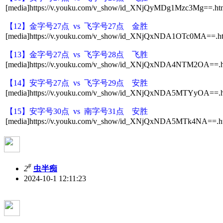
[media]https://v.youku.com/v_show/id_XNjQyMDg1Mzc3Mg==.htm
【12】金字号27点 vs 飞字号27点 金胜
[media]https://v.youku.com/v_show/id_XNjQxNDA1OTc0MA==.ht
【13】金字号27点 vs 飞字号28点 飞胜
[media]https://v.youku.com/v_show/id_XNjQxNDA4NTM2OA==.ht
【14】安
字号27点 vs 飞字号29点 安胜
[media]https://v.youku.com/v_show/id_XNjQxNDA5MTYyOA==.ht
【15】安字号30点 vs 南字号31点 安胜
[media]https://v.youku.com/v_show/id_XNjQxNDA5MTk4NA==.ht
#
2
虫半痴
2024-10-1 12:11:23