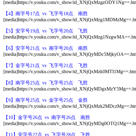
[media]https://v.youku.com/v_show/id_XNjQxMzgzODY1Ng==.htm
【4】南字号17点 vs 飞字号18点 南胜
[media]https://v.youku.com/v_show/id_XNjQxMzg1MDMzMg==.ht
【5】安字号19点 vs 飞字号20点 飞胜
[media]https://v.youku.com/v_show/id_XNjQxMzg1NzgwMA==.htm
【6】安字号21点 vs 南字号20点 南胜
[media]https://v.youku.com/v_show/id_XNjQyMDc5MjkyOA==.htm
【7】金字号21点 vs 飞字号21点 飞胜
[media]https://v.youku.com/v_show/id_XNjQxMzk0MTI1Mg==.html
【8】南字号25点 vs 飞字号25点 飞胜
[media]https://v.youku.com/v_show/id_XNjQyMDgxMzY5Mg==.ht
【9】南字号25点 vs 金字号25点 金胜
[media]https://v.youku.com/v_show/id_XNjQxMzk2MDczMg==.htm
【10】金字号26点 vs 南字号26点 南胜
[media]https://v.youku.com/v_show/id_XNjQyMDg0OTQ1Mg==.ht
【11】安字号27点 vs 飞字号28点 飞胜