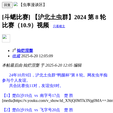
【虫事漫谈区】
回复
[斗蟋比赛] 【沪北土虫群】2024 第 8 轮
比赛（10.9）视频
只看楼主
#
1
灿烂涅槃
收藏
2025-6-20 12:05:09
本帖最后由 灿烂涅槃 于 2025-6-20 12:05 编辑
24年
10月9日
，沪北土虫群“鸭腿杯”第 8 轮。
网友
虫半痴
参与个人友谊
。
共合比赛虫11对，友谊虫9对。
【1】楚白沙19点 vs 南字号17点 楚 胜
[media]https://v.youku.com/v_show/id_XNjQ0MTk3Njg0MA==.html
【2】
楚白沙19点
vs 飞字号20点 楚 胜