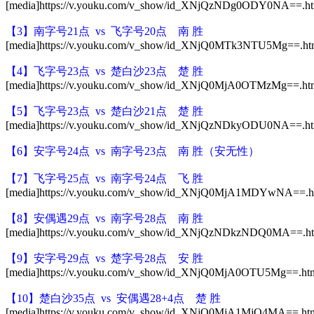
[media]https://v.youku.com/v_show/id_XNjQzNDg0ODY0NA==.htm
【3】
南字号21点
vs 飞字号20点 南 胜
[media]https://v.youku.com/v_show/id_XNjQ0MTk3NTU5Mg==.htm
【4】
飞
字号23点 vs 楚白沙23点 楚 胜
[media]https://v.youku.com/v_show/id_XNjQ0MjA0OTMzMg==.htm
【5】
飞
字号23点 vs 楚白沙21点 楚 胜
[media]https://v.youku.com/v_show/id_XNjQzNDkyODU0NA==.htm
【6】安
字号24点 vs 南字号23点 南 胜（安无性）
【7】飞
字号25点 vs 南字号24点 飞 胜
[media]https://v.youku.com/v_show/id_XNjQ0MjA1MDYwNA==.ht
【8】安偶遇
29点 vs
南
字号28
点 南 胜
[media]https://v.youku.com/v_show/id_XNjQzNDkzNDQ0MA==.htm
【9】
安字号29点 vs 楚字号28点 安 胜
[media]https://v.youku.com/v_show/id_XNjQ0MjA0OTU5Mg==.htm
【10】楚白沙35点 vs 安偶遇28+4点 楚 胜
[media]https://v.youku.com/v_show/id_XNjQ0MjA1MjQ4MA==.htm