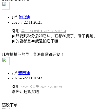
#
17
普巴迪
2025-7-22 11:26:21
引用:
异虫333 发表于 2025-7-22 07:04
你只要到秋分后和它斗。它都80歲了。養了再足。
你的蟲都是40歲還怕它干嘛
现在蛐蛐斗的早，普遍白露都开始了
#
18
普巴迪
2025-7-22 11:26:43
引用:
OKM 发表于 2025-7-22 09:56
别废话赶紧买吧
还没下单