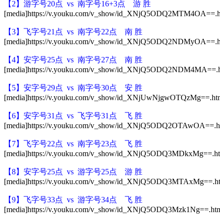
【2】游字号20点 vs 南字号16+3点 游 胜
[media]https://v.youku.com/v_show/id_XNjQ5ODQ2MTM4OA==.ht
【3】飞字号21点 vs 南字号22点 南 胜
[media]https://v.youku.com/v_show/id_XNjQ5ODQ2NDMyOA==.ht
【4】安字号25点 vs 南字号27点 南 胜
[media]https://v.youku.com/v_show/id_XNjQ5ODQ2NDM4MA==.ht
【5】安字号29点 vs 南字号30点 安 胜
[media]https://v.youku.com/v_show/id_XNjUwNjgwOTQzMg==.htm
【6】安字号31点 vs 飞字号31点 飞 胜
[media]https://v.youku.com/v_show/id_XNjQ5ODQ2OTAwOA==.ht
【7】飞字号22点 vs 南字号23点 飞 胜
[media]https://v.youku.com/v_show/id_XNjQ5ODQ3MDkxMg==.htm
【8】安字号25点 vs 游字号25点 游 胜
[media]https://v.youku.com/v_show/id_XNjQ5ODQ3MTAxMg==.ht
【9】飞字号33点 vs 游字号34点 飞 胜
[media]https://v.youku.com/v_show/id_XNjQ5ODQ3Mzk1Ng==.htm