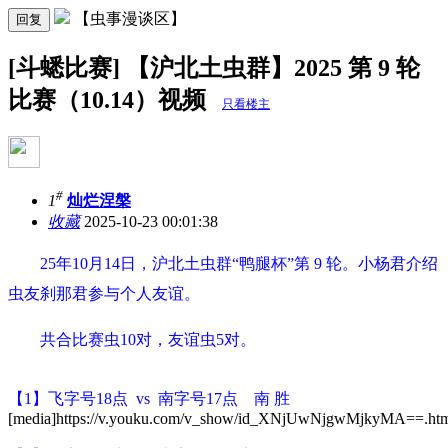
【虫事漫谈区】
回复
[斗蟋比赛] 【沪北土虫群】2025 第 9 轮
比赛（10.14）视频
只看楼主
#
1
灿烂涅槃
收藏
2025-10-23 00:01:38
25年10月14日，沪北土虫群“鸭腿杯”第 9 轮。小杨君介绍
虫友刹那君参与个人友谊。
共合比赛虫10对，友谊虫5对。
【1】飞字号18点 vs 南字号17点 南 胜
[media]https://v.youku.com/v_show/id_XNjUwNjgwMjkyMA==.htm