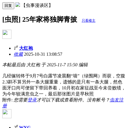
【虫事漫谈区】
回复
[虫照] 25年家将独脚青披
只看楼主
#
1
大红袍
收藏
2025-10-31 13:08:57
本帖最后由 大红袍 于 2025-11-7 15:50 编辑
几经辗转终于9月7号白露节凌晨翻“墙”（绿围网）而获，空腹
2.3斟不算另外一条大腿重量，遗憾的是只有一条大腿，然色
面牙口尚可便留下带回养着，10月初在家征战至今未尝败绩，
为今年较满意虫之一，最后那张图片是早秋照
附件:
您需要
登录
才可以下载或查看附件。没有帐号？
虫友注
册
#
2
WYG