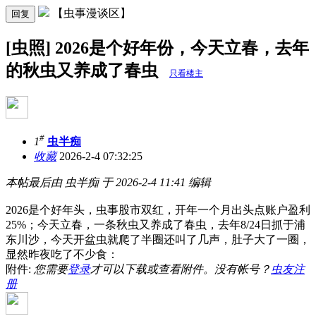
【虫事漫谈区】
回复
[虫照] 2026是个好年份，今天立春，去年
的秋虫又养成了春虫
只看楼主
#
1
虫半痴
收藏
2026-2-4 07:32:25
本帖最后由 虫半痴 于 2026-2-4 11:41 编辑
2026是个好年头，虫事股市双红，开年一个月出头点账户盈利
25%；今天立春，一条秋虫又养成了春虫，去年8/24日抓于浦
东川沙，今天开盆虫就爬了半圈还叫了几声，肚子大了一圈，
显然昨夜吃了不少食：
附件:
您需要
登录
才可以下载或查看附件。没有帐号？
虫友注
册