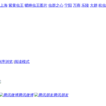
上海
紫黄虫王
蟋蟀虫王图片
虫群之心
宁阳
万商
乐陵
大翅
杭虫
倒序浏览
|
阅读模式
腾讯微博
腾讯朋友