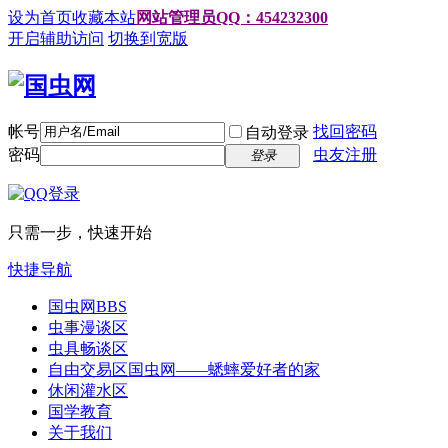
设为首页
收藏本站
网站管理员QQ：454232300
开启辅助访问
切换到宽版
帐号
找回密码
自动登录
密码
虫友注册
登录
只需一步，快速开始
快捷导航
国虫网
BBS
虫事漫谈区
虫具畅谈区
自由交易区
国虫网——蟋蟀爱好者的家
休闲灌水区
国学教育
关于我们