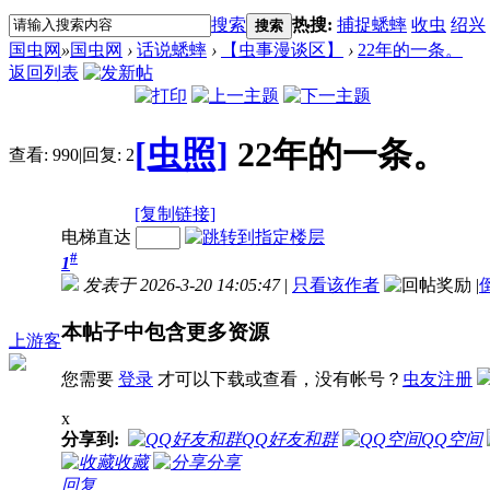
搜索
热搜:
捕捉蟋蟀
收虫
绍兴
搜索
国虫网
»
国虫网
›
话说蟋蟀
›
【虫事漫谈区】
›
22年的一条。
返回列表
[虫照]
22年的一条。
查看:
990
|
回复:
2
[复制链接]
电梯直达
#
1
发表于 2026-3-20 14:05:47
|
只看该作者
|
本帖子中包含更多资源
上游客
您需要
登录
才可以下载或查看，没有帐号？
虫友注册
x
分享到:
QQ好友和群
QQ空间
收藏
分享
回复