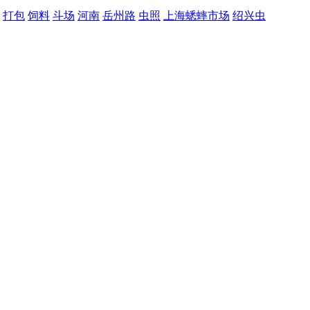
打包
饲料
斗场
河南
岳州路
虫照
上海蟋蟀市场
绍兴虫