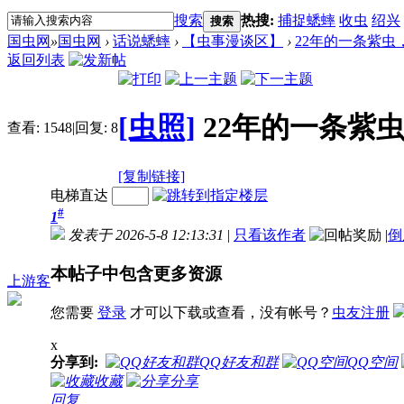
搜索
热搜:
捕捉蟋蟀
收虫
绍兴
搜索
国虫网
»
国虫网
›
话说蟋蟀
›
【虫事漫谈区】
›
22年的一条紫虫
返回列表
[虫照]
22年的一条紫
查看:
1548
|
回复:
8
[复制链接]
电梯直达
#
1
发表于 2026-5-8 12:13:31
|
只看该作者
|
倒
本帖子中包含更多资源
上游客
您需要
登录
才可以下载或查看，没有帐号？
虫友注册
x
分享到:
QQ好友和群
QQ空间
收藏
分享
回复