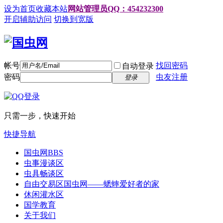
设为首页
收藏本站
网站管理员QQ：454232300
开启辅助访问
切换到宽版
帐号
找回密码
自动登录
密码
虫友注册
登录
只需一步，快速开始
快捷导航
国虫网
BBS
虫事漫谈区
虫具畅谈区
自由交易区
国虫网——蟋蟀爱好者的家
休闲灌水区
国学教育
关于我们