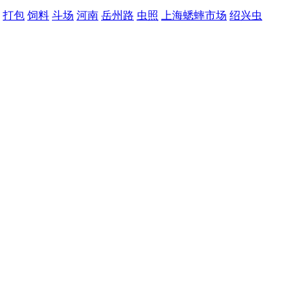
打包
饲料
斗场
河南
岳州路
虫照
上海蟋蟀市场
绍兴虫