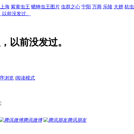
上海
紫黄虫王
蟋蟀虫王图片
虫群之心
宁阳
万商
乐陵
大翅
杭虫
，以前没发过。
虫，以前没发过。
序浏览
|
阅读模式
腾讯微博
腾讯朋友