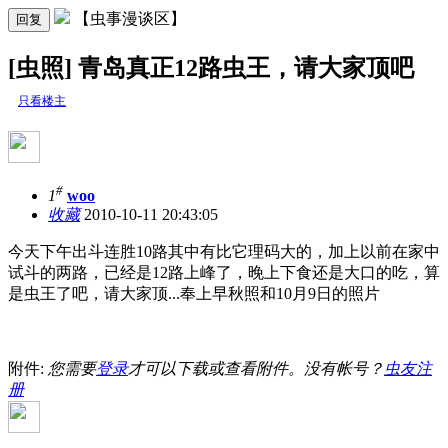
【虫事漫谈区】
回复
[虫照] 青岛真正12路虫王，请大家顶吧
只看楼主
#
1
woo
收藏
2010-10-11 20:43:05
今天下午出斗连胜10路其中有比它理码大的，加上以前在家中
试斗的两路，已经是12路上峰了，晚上下食还是大口的吃，算
是虫王了吧，请大家顶...奉上早秋照和10月9日的照片
附件:
您需要
登录
才可以下载或查看附件。没有帐号？
虫友注
册