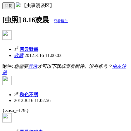
【虫事漫谈区】
回复
[虫照] 8.16凌晨
只看楼主
#
1
闲云野鹤
收藏
2012-8-16 11:00:03
附件:
您需要
登录
才可以下载或查看附件。没有帐号？
虫友注
册
#
2
秋色不绣
2012-8-16 11:02:56
{:soso_e179:}
#