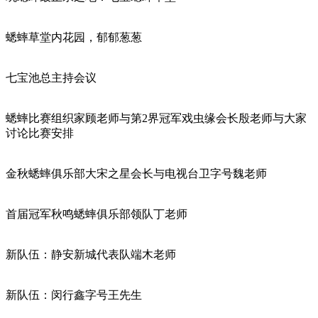
蟋蟀草堂内花园，郁郁葱葱
七宝池总主持会议
蟋蟀比赛组织家顾老师与第2界冠军戏虫缘会长殷老师与大家
讨论比赛安排
金秋蟋蟀俱乐部大宋之星会长与电视台卫字号魏老师
首届冠军秋鸣蟋蟀俱乐部领队丁老师
新队伍：静安新城代表队端木老师
新队伍：闵行鑫字号王先生