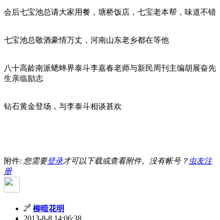
会后七宝池总请大家用餐，塘桥饭店，七宝老本帮，味道不错
七宝池总敬酒豪情万丈，河南山东老乡都在等他
八十高龄南派蟋蟀界泰斗李嘉春老师与新民周刊主编胡展奋先
生亲临励志
钻石黄金登场，与李泰斗相谈甚欢
附件:
您需要
登录
才可以下载或查看附件。没有帐号？
虫友注
册
#
2
柳暗花明
2013-8-8 14:06:38