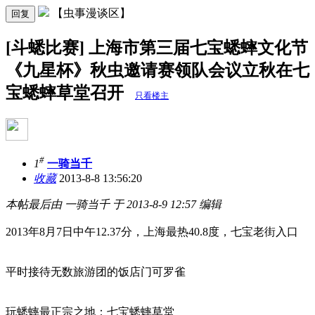
【虫事漫谈区】
回复
[斗蟋比赛] 上海市第三届七宝蟋蟀文化节
《九星杯》秋虫邀请赛领队会议立秋在七
宝蟋蟀草堂召开
只看楼主
#
1
一骑当千
收藏
2013-8-8 13:56:20
本帖最后由 一骑当千 于 2013-8-9 12:57 编辑
2013年8月7日中午12.37分，上海最热40.8度，七宝老街入口
平时接待无数旅游团的饭店门可罗雀
玩蟋蟀最正宗之地：七宝蟋蟀草堂