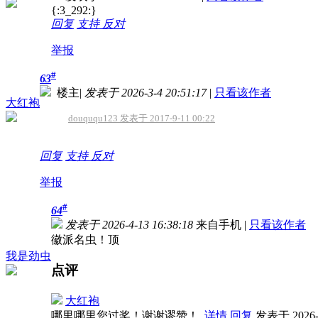
{:3_292:}
回复
支持
反对
举报
#
63
楼主
|
发表于 2026-3-4 20:51:17
|
只看该作者
大红袍
douququ123 发表于 2017-9-11 00:22
回复
支持
反对
举报
#
64
发表于 2026-4-13 16:38:18
来自手机
|
只看该作者
徽派名虫！顶
我是劲虫
点评
大红袍
哪里哪里您过奖！谢谢谬赞！
详情
回复
发表于 2026-4