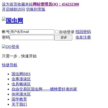
设为首页
收藏本站
网站管理员QQ：454232300
开启辅助访问
切换到宽版
帐号
找回密码
自动登录
密码
虫友注册
登录
只需一步，快速开始
快捷导航
国虫网
BBS
虫事漫谈区
虫具畅谈区
自由交易区
国虫网——蟋蟀爱好者的家
休闲灌水区
国学教育
关于我们