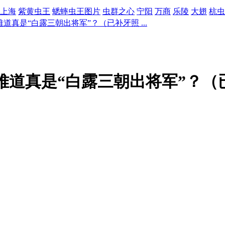
上海
紫黄虫王
蟋蟀虫王图片
虫群之心
宁阳
万商
乐陵
大翅
杭虫
道真是“白露三朝出将军”？（已补牙照 ...
难道真是“白露三朝出将军”？（