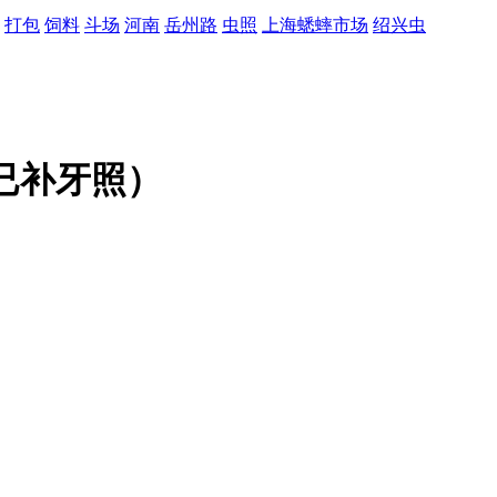
打包
饲料
斗场
河南
岳州路
虫照
上海蟋蟀市场
绍兴虫
已补牙照）