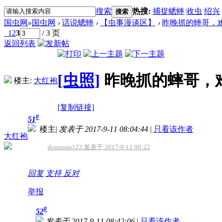
搜索
热搜:
捕捉蟋蟀
收虫
绍兴
搜索
国虫网
»
国虫网
›
话说蟋蟀
›
【虫事漫谈区】
›
昨晚抓的蟀哥，难
1
2
3
/ 3 页
返回列表
[虫照]
昨晚抓的蟀哥，
楼主:
大红袍
[复制链接]
#
51
楼主
|
发表于 2017-9-11 08:04:44
|
只看该作者
大红袍
douququ123 发表于 2017-9-11 00:22
回复
支持
反对
举报
#
52
发表于 2017-9-11 08:42:06
|
只看该作者