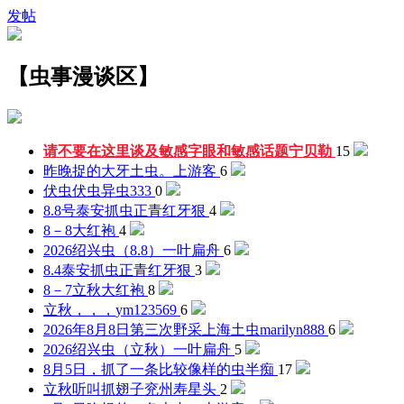
发帖
【虫事漫谈区】
请不要在这里谈及敏感字眼和敏感话题
宁贝勒
15
昨晚捉的大牙土虫。
上游客
6
伏虫伏虫
异虫333
0
8.8号泰安抓虫
正青红牙狠
4
8－8
大红袍
4
2026绍兴虫（8.8）
一叶扁舟
6
8.4泰安抓虫
正青红牙狠
3
8－7立秋
大红袍
8
立秋，，，
ym123569
6
2026年8月8日第三次野采上海土虫
marilyn888
6
2026绍兴虫（立秋）
一叶扁舟
5
8月5日，抓了一条比较像样的
虫半痴
17
立秋听叫抓翅子
兖州寿星头
2