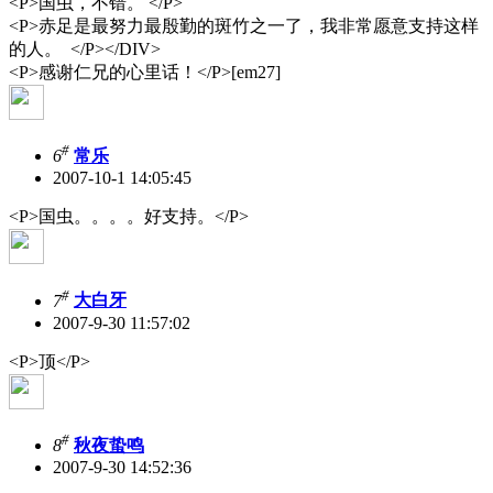
<P>国虫，不错。 </P>
<P>赤足是最努力最殷勤的斑竹之一了，我非常愿意支持这样
的人。 </P></DIV>
<P>感谢仁兄的心里话！</P>[em27]
#
6
常乐
2007-10-1 14:05:45
<P>国虫。。。。好支持。</P>
#
7
大白牙
2007-9-30 11:57:02
<P>顶</P>
#
8
秋夜蛰鸣
2007-9-30 14:52:36