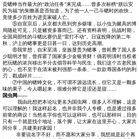
贡蟋蟀当作最大的“政治任务”来完成……曾多次标榜“朕以安
民为福”的朱瞻基是否知道，为了他一人一己斗蟋时的欢快，
竟使多少百姓为进贡家破人亡。
⑤自宣宗后，从京都大邑到穷乡僻壤，以小虫为赌具的博
局随处可见，只是赌资多寡而已。还有资料表明，抗战时期，
全国局部性的斗蟋比赛仍是“雷打不动”。日寇投降的第二年
秋，沪上的蟋事更是日甚一日，达到历史高潮。
⑥我常想，自宋至清，皇族显贵为蟋事，曾耗费了国人多
少聪明才智，曾挥霍了国家多少金银资财！倘若明清时当权者
把玩蟋的浓兴移出半分去倡导科学与民生，我们这个古老民族
的心，也不至于在清末被列强那一条条、一款款辱国条约的利
刃，戳成碎片……
⑦中国的蟋蟀文化，不可谓不源远流长，但它又是一颗多
味的果子，今人嚼起来，很难分辨它是涩还是甜……
国虫网——
我由此想把本论坛更名为国虫网，很多人不理解，这是
可以理解的！我这样起名，也并非我个人专横，也是通过很多
前辈的商议！当然名字你也可以这样叫，也可以那样叫，目的
只有一个就是找个地址，落个脚，让大家在这里开心，大家共
同分享，共建美好家园！
非要说名字不好，而不愿和大家分享，我想就是起个再