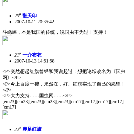
#
20
翻天印
2007-10-11 20:35:42
斗蟋蟀，本是我国的传统，说国虫不为过！支持！
#
21
一介布衣
2007-10-13 14:51:58
<P>突然想起红旗曾经和我说起过：想把论坛改名为《国虫
网》</P>
<P>今上百度一搜，果然在，好、红旗实现了自己的愿望！
</P>
<P>大力支持……国虫网……</P>
[em23][em23][em23][em23][em23][em17][em17][em17][em17]
[em17]
#
22
赤足红旗