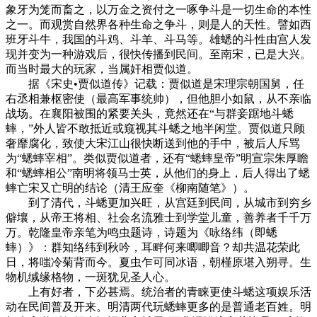
象牙为笼而畜之，以万金之资付之一啄争斗是一切生命的本性
之一。而观赏自然界各种生命之争斗，则是人的天性。譬如西
班牙斗牛，我国的斗鸡、斗羊、斗马等。雄蟋的斗性由宫人发
现并变为一种游戏后，很快传播到民间。至南宋，已是大兴。
而当时最大的玩家，当属奸相贾似道。
据《宋史•贾似道传》记载：贾似道是宋理宗朝国舅，任
右丞相兼枢密使（最高军事统帅），但他胆小如鼠，从不亲临
战场。在襄阳被围的紧要关头，竟然还在“与群妾踞地斗蟋
蟀，”外人皆不敢抵近或窥视其斗蟋之地半闲堂。贾似道只顾
奢靡腐化，致使大宋江山很快断送到他的手中，被后人斥骂
为“蟋蟀宰相”。类似贾似道者，还有“蟋蟀皇帝”明宣宗朱厚瞻
和“蟋蟀相公”南明将领马士英，从他们的身上，后人得出了蟋
蟀亡宋又亡明的结论（清王应奎《柳南随笔》）。
到了清代，斗蟋更加兴旺，从宫廷到民间，从城市到穷乡
僻壤，从帝王将相、社会名流雅士到学堂儿童，善养者千千万
万。乾隆皇帝亲笔为鸣虫题诗，诗题为《咏络纬（即蟋
蟀）》：群知络纬到秋吟，耳畔何来唧唧音？却共温花荣此
日，将嗤冷菊背而今。夏虫乍可同冰语，朝槿原堪入朔寻。生
物机缄缘格物，一斑犹见圣人心。
上有好者，下必甚焉。统治者的青睐更使斗蟋这项娱乐活
动在民间普及开来。明清两代玩蟋蟀更多的是普通老百姓。明