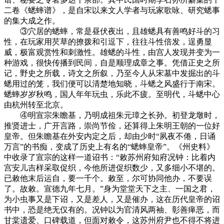
二卷《蟋蟀谱》，是自宋以来文人学者与玩家歌咏、研究蟋事
的集大成之作。
③穴居的蟋蟀，常是昼伏夜出，且雄蟋具有善鸣好斗的习
性，在玩家用芡草的撩拨和引逗下，往往斗性倍发，逞勇显
威，极富观赏性和刺激性。雄蟋的斗性，由宫人发现并变为一
种游戏，很快传播到民间，自是顺理成章之事。凭借正史之所
记，野史之所载，诗文之所叙，乃至今人从宋墓中发掘出的斗
蟋用过的笼，我们便可以清楚地知晓，斗蟋之风盛行于南宋。
蟋蟀岁岁秋鸣，国人年年玩虫，乐此不疲。至明代，斗蟋中心
由杭州转至北京。
④明宣宗朱瞻基，乃明成祖朱元璋之长孙。初登龙墩时，
推贤进士，广开言路，崇尚节俭，还算得上朱明王朝的一位好
皇帝。但朱瞻基在外安内定之后，却由少时“夙夜不倦，日诵
万言”的书痴，变成了历史上有名的“蟋蟀皇帝”。《州史料》
中收录了宣宗的这样一道诏书：“敕苏州府知府况钟：比着内
宫安儿吉样采取促织，今他所进促织数少，又多细小不堪的。
已敕他末后运自，要一千个。敕至，尔可协同他办，不要误
了。故敕。宣德九年七月。”身为堂堂天下之主、一国之君，
为小虫事又是下诏，又是差人，又是催办，这在历代皇帝的诏
书中，恐是绝无仅有的。况钟以为官清风两袖、彰善瘅恶，而
甘棠遗爱、口碑载道，但面对敕令，这苏州府尹也不得不将进