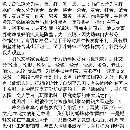
色，贾似道分为青、黄、红、紫、黑、白；而红又分为真红、
水红，青又分为真青、深青、淡青、紫青、灰青、虾青、蟹青
等，黄分真黄、红黄、紫黄、深黄、淡黄、狗蝇黄等，并且还
发现了蟋蟀的体色与其斗性是有一定联系的，提出“白不如
黑，黑不如赤，赤不如黄”的说法。再如虫具问题，他认为畜
养蟋蟀最好的虫具是陶盆，为什么呢？因为蟋蟀自古被称
作“阴虫”，喜阴暗潮湿，过于干燥对其生长发育不利，只有用
陶盆才符合其生活习性。至于斗蟋蟀时的指挥技巧，就更令人
叹为观止了。
明代文学家袁宏道，于万历年间著有《促织志》。此文
分“论畜、论似、论体性、论色、论形、论病、名色、养法、
治法、总论”等章节，对蟋事抽丝剥茧、言必有中，读来文采
斐然。而崇祯七年进士刘侗，除著《帝京景物略》之外，也撰
有《促织志》。据粗略统计，自明至民国，有关蟋蟀的专著达
十余部。其中民国李石孙所编纂的十二卷《蟋蟀谱》，是自宋
以降，文人学者与玩家歌咏、研究蟋事的集大成之作。
建国后，斗蟋被作为封资修加以取缔而销声匿迹数十年。
著名作家李存葆曾多次到宁阳观“虫”，写就《国虫》一
文,他在此文的附记中道：“我所以将蟋蟀称作‘国虫’，一是蟋
蟀文化在中国源远流长，二乃自然界之昆虫凡几百万种,却未
见何种虫豸似蛐蛐，与国人情缘那般深广，将其称为‘神州第