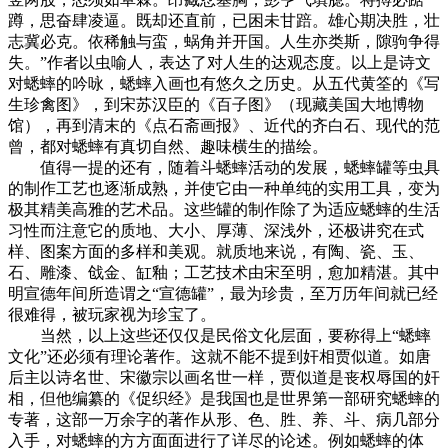
蹲，思奋肆凌逼。既却还直前，已困未甘踣。雄心期决胜，壮
志冀必克。依稀触与蛮，蜗角并开国。人生亦类斯，隙驹争得
失。”作者以虫喻人，表达了对人生的达观态度。以上是诗文
对蟋蟀的吟咏，蟋蟀入画也有悠久之历史。从五代黄筌的《写
生珍禽图》，到宋苏汉臣的《百子图》（现藏美国大地博物
馆），再到清末的《点石斋画报》、近代的齐白石、现代的范
曾，都对蟋蟀有真切自然、趣味横生的描绘。
值得一提的还有，随着斗蟋蟀活动的发展，蟋蟀罐等虫具
的制作工艺也逐渐成熟，并使它由一种单纯的实用工具，变为
极其精美高雅的艺术品。这些罐的制作除了为适应蟋蟀的生活
习性而注意它的质地、大小、厚薄、深浅外，还极讲究在式
样、图案方面的多样和美观。就质地来说，有陶、瓷、玉、
石、雕漆、戗金、缸釉；工艺技术由宋至明，愈加精湛。其中
明宣德年间所造谓之“宣德罐”，最为珍贵，至万历年间就已经
很难得，被玩家视为珍宝了。
当然，以上这些还仅仅是民俗文化层面，要称得上“蟋蟀
文化”还必须有理论著作。这就不能不提到奸相贾似道。如唐
后主以诗名世、宋徽宗以画名世一样，贾似道是丧权辱国的奸
相，但他编纂的《促织经》是我国也是世界第一部研究蟋蟀的
专著，这部一万余字的著作从形、色、胜、养、斗、病几部分
入手，对蟋蟀的方方面面进行了详尽的论述。例如蟋蟀的体