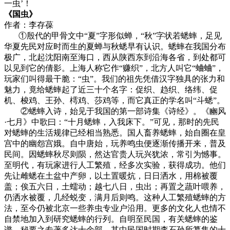
一虫’！
《国虫》
作者：李存葆
①殷代的甲骨文中“夏”字形似蝉，“秋”字状若蟋蟀，足见
华夏先民对应时而生的夏蝉与秋蟋早有认识。蟋蟀在我国分布
极广，北起沈阳南至海口，西从陕西东到沿海各省，到处都可
以见到它的倩影。上海人称它作“赚织”，北方人叫它“蛐蛐”，
玩家们叫得最干脆：“虫”。我们的祖先凭借汉字独具的张力和
魅力，竟给蟋蟀起了近三十个名字：促织、趋织、络纬、促
机、梭鸡、王孙、樗鸡、莎鸡等，而它真正的学名叫“斗蟋”。
②蟋蟀入诗，始见于我国的第一部诗集《诗经》。《豳风
·七月》中歌曰：“十月蟋蟀，入我床下。”可见，那时的先民
对蟋蟀的生活规律已经相当熟悉。国人畜养蟋蟀，始自圈在皇
宫中的幽怨宫娥。自中唐始，玩养鸣虫便逐渐传播开来，普及
民间。因蟋蟀秋尽则陨，然达官贵人玩兴犹浓，常引为憾事。
至明代，有玩家进行人工繁殖，经多次实验，获得成功。他们
先让雌蟋在土盆中产卵，以土置暖炕，日日洒水，用棉被覆
盖；俟五六日，土蠕动；越七八日，虫出；再置之蔬叶喂养，
仍洒水被覆，几经蜕变，满月后则鸣。这种人工繁殖蟋蟀的方
法，至今仍被北京一些养虫专业户沿用。更多的文化人也情不
自禁地加入到研究蟋蟀的行列。自明至民国，有关蟋蟀的鉴
谱、秘要之专著多达十余部。其中民国时期李石孙所纂集的十