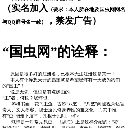
（实名加入
（要求：本人所在地及国虫网网名
，禁发广告）
与QQ群号名一致）
“国虫网”的诠释：
原因是很多好的注册名，已根本无法注册这是其一！
本人有个异想天开的愿望就是希望蟋蟀有一天成为我们
的“国虫”！
说是无凭，但也是有点缘由的：
“虫”者，何也？蟋蟀也。
琴棋书画，花鸟虫鱼，古称“八艺”。“八艺”向被视为达官
贵人、文人墨客、隐士逸民修身养性的雅文化，而其中惟
有“虫”能走下庙堂，扎根于民间。</P>
蟋蟀是一种常见昆虫。《辞海》上是这样介绍的：“亦
称‘促织’、‘趋织’、‘蛐蛐儿’。昆虫纲，直翅目，蟋蟀科。触角