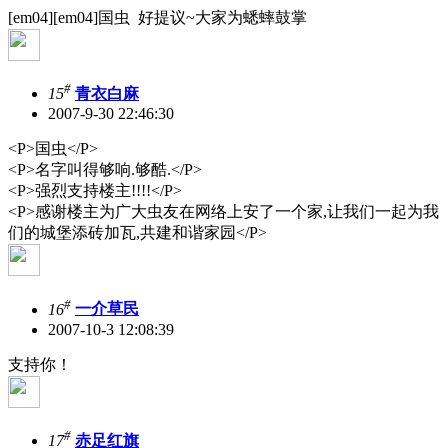
[em04][em04]国虫 好提议~大家为蟋蟀鼓掌
#
15
青衣白麻
2007-9-30 22:46:30
<P>国虫</P>
<P>名字叫得够响.够酷.</P>
<P>强烈支持楼主!!!!</P>
<P>感谢楼主为广大虫友在网络上安了一个家,让我们一起为我
们的城堡添砖加瓦,共建和谐家园</P>
#
16
一介草民
2007-10-3 12:08:39
支持你！
#
17
赤足红旗