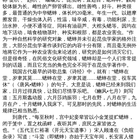
较体躯为长。雌性的产卵管裸出。雄性善鸣，好斗。种类很
多，最普通的为中华蟋蟀，体长约20毫米。年生一代。以翅摩
擦发音。干燥虫体入药，性温，味辛咸，有毒，功能利尿，主
治水肿、小便不通等症。同科有油葫芦、大棺头蟋等。因均在
地下活动，啮食植物茎叶、种实和根部，都是农业害虫。”作
为一种自然科学的研究对象，蟋蟀并未引起昆虫学家的格外注
意，大部分昆虫学著作谈到它的内容十分有限，而且毫无例外
地将它作为一种农业害虫来论述的，研究的是如何消灭它们。
但是很奇怪，在民俗文化研究领域，蟋蟀却是一个人们常常提
到的话题，而且它充当的角色完全不同于在昆虫学著作中。
我国古代最早的诗歌总集《诗经》中，就有：“蟋蟀在
堂，岁聿其莫……蟋蟀在堂，岁聿其逝……蟋蟀在堂，役车其
休”（《唐风•蟋蟀》）的句子。大意是说，蟋蟀已经来到我们
家，日月过得真快，让我们尽情享乐吧。《豳风•七月》则写
道：五月斯螽动股，六月莎鸡振羽；七月在野，八月在宇，九
月在户，十月蟋蟀入我床下。可见那时的先民，对蟋蟀的生活
规律已相当熟悉。
到唐代，“每至秋时，宫中妃妾辈皆以小金笼提贮蟋蟀，
闭于笼中，置之枕函畔，夜听其声，庶民之家皆效之
也。”（五代王仁裕著《开元天宝遗事》）宋人顾逢在《负暄
杂录》写道：“斗蛩（即蟋蟀）亦始于天宝年间，长安富人镂