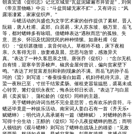
朝袁宏道《促织志》记北京城里“瓦盆泥罐遍市井皆是”，刘侗
《帝京景物略》中云：“斗盆筒罐无家不贮”，又有诗云：“风
露渐凄紧，家家促织声。”
斗蟋活动的兴盛也为文学艺术家的创作提供了素材。晋人
阮籍，唐人杜甫、孟郊、白居易，宋人苏东坡、杨万里、岳飞
等，都对蟋蟀多有咏唱。借蟋蟀表达“遇秋而悲”的孤独、失
意、思乡、怀旧及忧国忧民的种种情愫。如唐杜甫《促
织》：“促织甚微细，哀音何动人。草根吟不稳，床下夜相
亲。久客得无泪，放妻难及晨。悲思与急管，感激异天
真。”表达了一种久客思亲之情。唐张乔《促织》：“念尔无机
自有情，迎寒辛苦弄梭声。椒房金屋何曾识，偏向贫家壁下
鸣。”表达了对贫富差别和剥削现象的不满。而岳飞的孙子岳
珂的《蛩》则写道：“春蚕缲蚕白如霜，机妇停机待天凉。进
蛩一夜秋已至，寸丝千结萦柔肠。催租吏嚣翁媪怒，裘葛未成
心转苦。篝灯促织永夜忙，悔杀比邻日长语。”表达了与白居
易《卖炭翁》、蒲松龄的《促织》同样的主题。
关于蟋蟀的诗词当然不完全是悲苦，也有欢乐的音符。斗
蟋还毕竟是一种娱乐活动。南宋词人姜白石有一首《齐天乐•
赋蟋蟀》；明代诗人高承埏有一篇《蟋蟀赋》，对蟋蟀的养斗
写得十分生动；王醇的《促织》写小儿夜捉蟋蟀的憨态；而明
人顿锐的《观斗蟋蟀》则写出了蟋蟀在战场上的雄姿：“见敌
竖两股，怒须如卓棘。昂臧忿塞胸，彭亨气填臆。将搏必踞