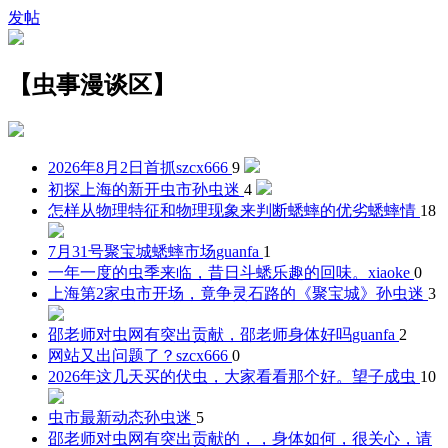
发帖
【虫事漫谈区】
2026年8月2日首抓
szcx666
9
初探上海的新开虫市
孙虫迷
4
怎样从物理特征和物理现象来判断蟋蟀的优劣
蟋蟀情
18
7月31号聚宝城蟋蟀市场
guanfa
1
一年一度的虫季来临，昔日斗蟋乐趣的回味。
xiaoke
0
上海第2家虫市开场，竟争灵石路的《聚宝城》
孙虫迷
3
邵老师对虫网有突出贡献，邵老师身体好吗
guanfa
2
网站又出问题了？
szcx666
0
2026年这几天买的伏虫，大家看看那个好。
望子成虫
10
虫市最新动态
孙虫迷
5
邵老师对虫网有突出贡献的，，身体如何，很关心，请