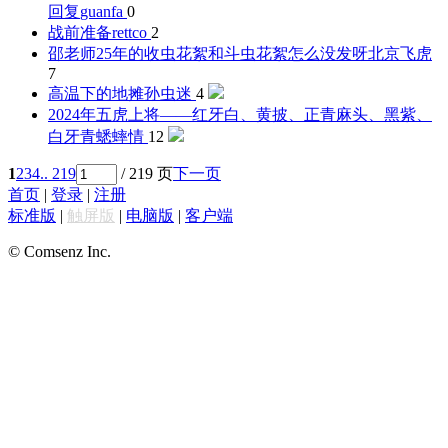
回复
guanfa
0
战前准备
rettco
2
邵老师25年的收虫花絮和斗虫花絮怎么没发呀
北京飞虎
7
高温下的地摊
孙虫迷
4
2024年五虎上将——红牙白、黄披、正青麻头、黑紫、
白牙青
蟋蟀情
12
1
2
3
4
.. 219
/ 219 页
下一页
首页
|
登录
|
注册
标准版
|
触屏版
|
电脑版
|
客户端
© Comsenz Inc.