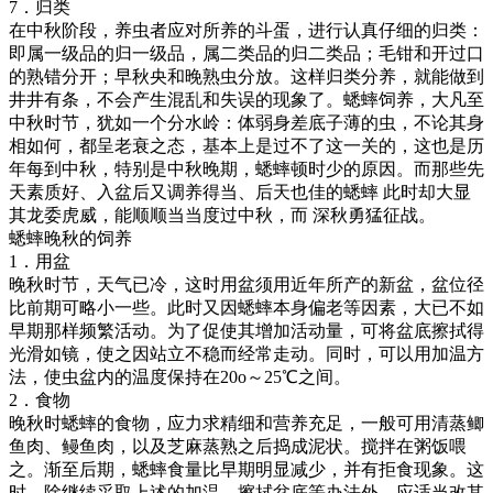
7．归类
在中秋阶段，养虫者应对所养的斗蛋，进行认真仔细的归类：
即属一级品的归一级品，属二类品的归二类品；毛钳和开过口
的熟错分开；早秋央和晚熟虫分放。这样归类分养，就能做到
井井有条，不会产生混乱和失误的现象了。蟋蟀饲养，大凡至
中秋时节，犹如一个分水岭：体弱身差底子薄的虫，不论其身
相如何，都呈老衰之态，基本上是过不了这一关的，这也是历
年每到中秋，特别是中秋晚期，蟋蟀顿时少的原因。而那些先
天素质好、入盆后又调养得当、后天也佳的蟋蟀 此时却大显
其龙委虎威，能顺顺当当度过中秋，而 深秋勇猛征战。
蟋蟀晚秋的饲养
1．用盆
晚秋时节，天气已冷，这时用盆须用近年所产的新盆，盆位径
比前期可略小一些。此时又因蟋蟀本身偏老等因素，大已不如
早期那样频繁活动。为了促使其增加活动量，可将盆底擦拭得
光滑如镜，使之因站立不稳而经常走动。同时，可以用加温方
法，使虫盆内的温度保持在20o～25℃之间。
2．食物
晚秋时蟋蟀的食物，应力求精细和营养充足，一般可用清蒸鲫
鱼肉、鳗鱼肉，以及芝麻蒸熟之后捣成泥状。搅拌在粥饭喂
之。渐至后期，蟋蟀食量比早期明显减少，并有拒食现象。这
时，除继续采取上述的加温、擦拭盆底等办法外，应适当改其