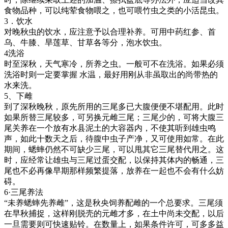
食物品种，可以纯荤食物喂之，也可喂竹虫之类的小活昆虫。
3．饮水
对晚秋虫的饮水，应注意予以合理补养。可用中药红参、首
乌、牛膝、旱莲草、甘草各等分，泡水饮虫。
4洗浴
时至深秋，天气寒冷，所养之虫。一般可不在洗浴。如果必须
洗浴时则一定要掌握 水温，最好用刚从非虽取出的尚带热的
水来洗。
5、下雌
到了深秋晚秋，原先所用的三尾多已大腹便便不堪配用。此时
如果所替三尾较多，可另换元雌三尾；三尾少的，可将大腹三
尾关养在一个放有水县泥土的大容器内，不使其听到雄虫鸣
声，如此十数天之后，待腹中虫子产净，又可使用如常。在此
期间，蟋蟀仍然不可缺少三尾，可以甩其它三尾替代用之。这
时，应经常让雄虫与三尾过蛋交配，以保持其体内的畅通，三
尾也不必再像早期那样频繁提落，放养在一起也不会有什么妨
碍。
6·三尾养法
“未养蟋蟀先养雌”，这是秋央饲养配雌的一个总要求。三尾须
在早秋捕捉，这样刚脱壳的元雌才多，在土中尚未交配，以后
一旦需要则可快速贴铃。在数量上，如果条件许可，可多多益