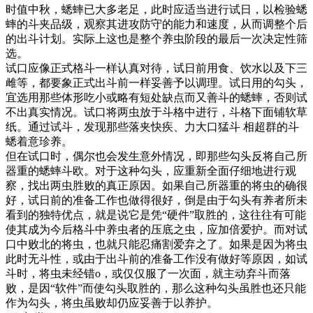
时值中秋，蟋蟀已大多老足，此时应适当进行试日，以检验蟋
蟀的斗夹品级，观察其进攻防守的能力和速度，从而调整个后
的出斗计划。实际上这也是整个养虫阶段的最后一次决定性筛
选。
试口应像正式格斗一样认真对待，试日前用食、饮水以及下三
雌等，都要象正式出斗前一样妥善予以调理。试日用的勾头，
宜选用那些体形吃小或略有短处缺点而又善斗的蟋蟀，否则试
不出真实情况。试口将两虫放于斗格中进行，斗格下面铺软草
纸。通过试斗，发现那些落夹快疾、力大口猛斗 相超群的斗
蟋着意珍养。
但在试口时，偶尔也会发生意外情况，即那些勾头反将自己所
器重的蟋蟀斗欧。对于这种勾头，应重新全面仔细地进行观
察，找出两虫胜败的真正原因。如果自己所器重的将虫的确很
好，试日前的准备工作也做得很好，倒是由于勾头有养者所未
看到的独特优点，就是说它是凭“硬件”取胜的，这往往有可能
使其成为今后格斗中养虫者的压底之虫，应加倍爱护。而对试
口中败北的将虫，也就只能忍痛割爱弃之了。如果是因为将虫
此时无斗性，或由于出斗前的准备工作没有做好等原因，如试
斗时，将虫未经错o，或仅仅服了一次面，就主动弃斗而落
败，是因“软件”而使勾头取胜的，那么这种勾头虽胜也还只能
作为勾头，将虫虽败却仍应妥善于以养护。