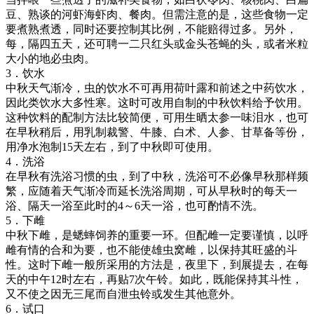
豆、熟谈的河虾海虾肉、餐肉。但需注意的是，这些食物一定
要煮熟煮透，同时还要控制其比例，不能赔得过多。另外，
每，隔四五天，还可聘一二只红头或金头苍蝇的头，或者米粒
大小的地必虫肉。
3．饮水
中秋天气渐冷，虫的饮水不可再用荷叶露和前述之中药饮水，
因此类饮水大多性寒。这时可改用自制的中秋饮料给予饮用。
这种饮料的配制方法比较简便，可用生晒太参一味泪水，也可
在早秋稍后，用乳制裁警、牛膝、白术、人参、甘草备等份，
用净水泡制15天左右，到了中秋即可使用。
4．洗浴
在早秋有洗浴习惯的虫，到了中秋，洗浴可不必像早秋那样频
繁，应随着天气渐冷而延长洗浴周期，可从早秋时的每天一
浴、隔天一浴至此时的4～6天一浴，也可酌情不洗。
5．下雌
中秋下雌，是蟋蟀饲养的重要一环。但配雌一定要谨慎，以呼
雌有情的合和为要，也不能使雄虫窝雌，以保持其旺盛的斗
性。这时下雌一般所采用的方法是，夜里下，到展提去，在每
天的中午12时左右，再贴7次午铃。如此，既能保持其斗性，
又不使之因无三尾而自泄虫铃或发生其他意外。
6．试口