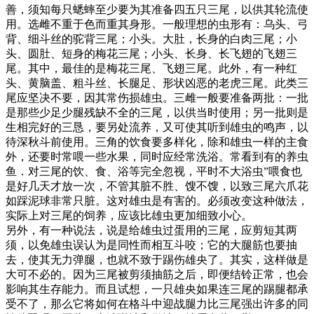
善，须知每只蟋蟀至少要为其准备四五只三尾，以供其轮流使
用。选雌不重于色而重其身形。一般理想的虫形有：乌头、弓
背、细斗丝的驼背三尾；小头。大肚，长身的白肉三尾；小
头、圆肚、短身的梅花三尾；小头、长身、长飞翅的飞翅三
尾。其中，最佳的是梅花三尾、飞翅三尾。此外，有一种红
头、黄脑盖、粗斗丝、长腿足、形状凶恶的老虎三尾。此类三
尾应坚决不要，因其常伤损雄虫。三雌一般要准备两批：一批
是那些少足少腿残缺不全的三尾，以供当时使用；另一批则是
生相完好的三恳，要另处流养，又可使其听到雄虫的鸣声，以
待深秋斗前使用。三角的饮食要多样化，除和雄虫一样的主食
外，还要时常喂一些水果，同时应经常洗浴。常看到有的养虫
鱼．对三尾的饮、食、浴等完全忽视，平时不大浴虫”喂食也
是好几天才放一次，不管其脏不胜、馊不馊，以致三尾六爪花
如踩泥球非常只脏。这对雄虫是有害的。必须改变这种做法，
实际上对三尾的饲养，应该比雄虫更加细致小心。
另外，有一种说法，说是给雄虫过蛋用的三尾，应剪短其两
须，以免雄虫误认为是同性而相互斗咬；它的大腿筋也要抽
去，使其无力弹腿，也就不致于踢伤雄央了。其实，这样做是
大可不必的。因为三尾被剪须抽筋之后，即便结铃正常，也会
影响其生存能力。而且试想，一只雄央如果连三尾的踢腿都承
受不了，那么它将如何在格斗中迎战腿力比三尾强出许多的同