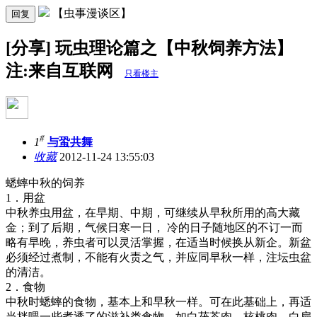
【虫事漫谈区】
回复
[分享] 玩虫理论篇之【中秋饲养方法】
注:来自互联网
只看楼主
#
1
与蛩共舞
收藏
2012-11-24 13:55:03
蟋蟀中秋的饲养
1．用盆
中秋养虫用盆，在早期、中期，可继续从早秋所用的高大藏
金；到了后期，气候日寒一日， 冷的日子随地区的不订一而
略有早晚，养虫者可以灵活掌握，在适当时候换从新企。新盆
必须经过煮制，不能有火责之气，并应同早秋一样，注坛虫盆
的清洁。
2．食物
中秋时蟋蟀的食物，基本上和早秋一样。可在此基础上，再适
当拌喂一些煮透了的滋补类食物，如白茯苓肉、核桃肉、白扁